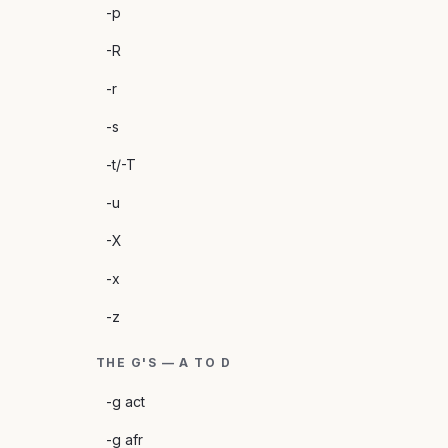
-p
-R
-r
-s
-t/-T
-u
-X
-x
-z
THE G'S — A TO D
-g act
-g afr