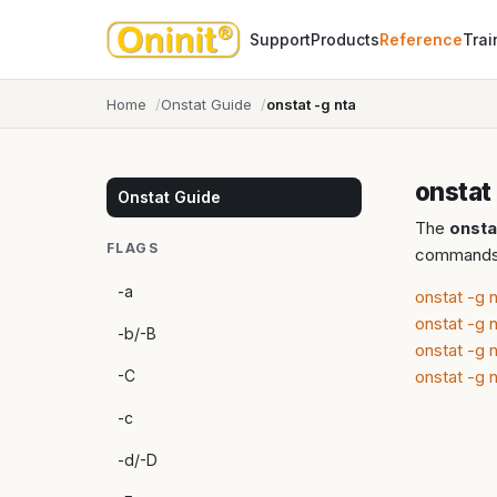
Support
Products
Reference
Trai
Home
Onstat Guide
onstat -g nta
onstat
Onstat Guide
The
onsta
FLAGS
commands
-a
onstat -g 
onstat -g n
-b/-B
onstat -g 
-C
onstat -g 
-c
-d/-D