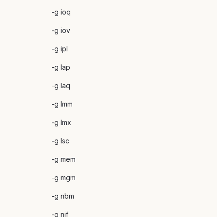
-g ioq
-g iov
-g ipl
-g lap
-g laq
-g lmm
-g lmx
-g lsc
-g mem
-g mgm
-g nbm
-g nif