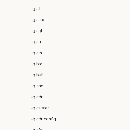
-g all
-g amx
-g aqt
-g arc
-g ath
-g btc
-g buf
-g cac
-g cdr
-g cluster
-g cdr config
-g cfg