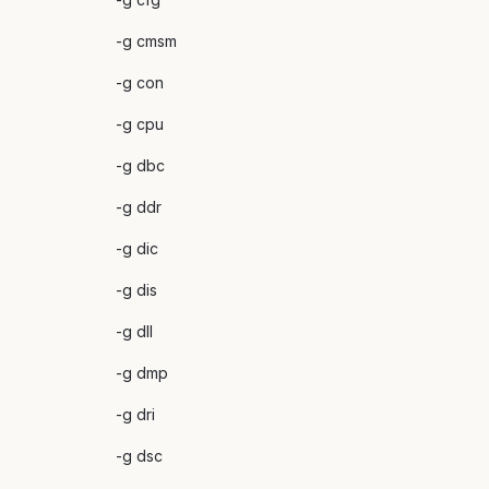
-g cmsm
-g con
-g cpu
-g dbc
-g ddr
-g dic
-g dis
-g dll
-g dmp
-g dri
-g dsc