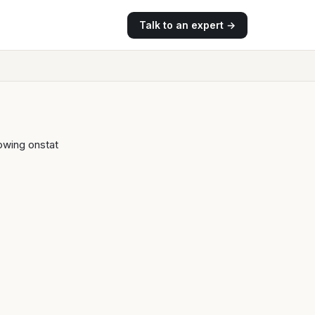
Talk to an expert →
owing onstat