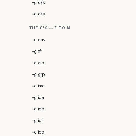
-g dsk
-g dss
THE G'S — E TO N
-g env
-g ffr
-g glo
-g grp
-g imc
-g ioa
-g iob
-g iof
-g iog