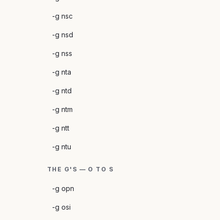
-g nsc
-g nsd
-g nss
-g nta
-g ntd
-g ntm
-g ntt
-g ntu
THE G'S — O TO S
-g opn
-g osi