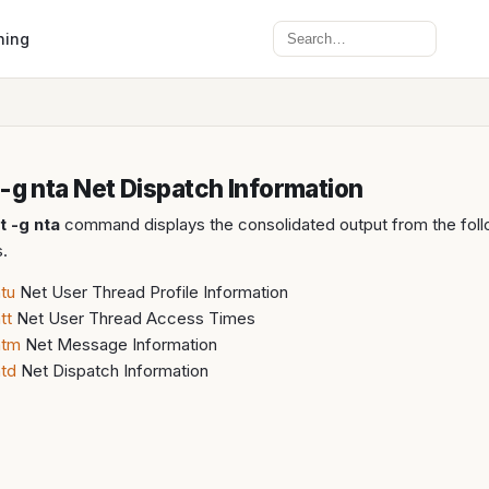
Search
ning
 -g nta Net Dispatch Information
t -g nta
command displays the consolidated output from the foll
.
ntu
Net User Thread Profile Information
tt
Net User Thread Access Times
ntm
Net Message Information
ntd
Net Dispatch Information